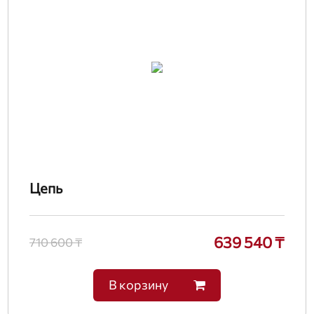
Цепь
639 540 ₸
710 600 ₸
В корзину