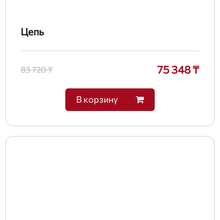
Цепь
75 348 ₸
83 720 ₸
В корзину