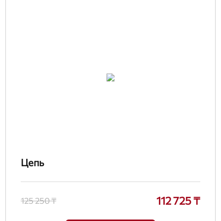
Цепь
112 725 ₸
125 250 ₸