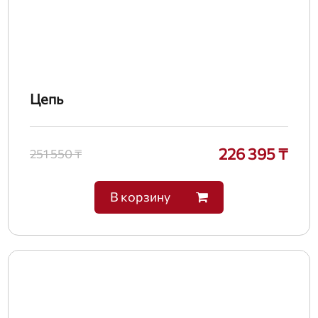
Цепь
226 395 ₸
251 550 ₸
В корзину