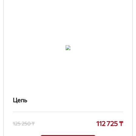
Цепь
112 725 ₸
125 250 ₸