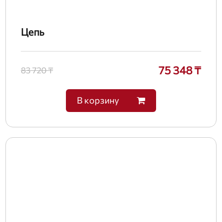
Цепь
75 348 ₸
83 720 ₸
В корзину