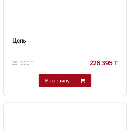
Цепь
226 395 ₸
251 550 ₸
В корзину