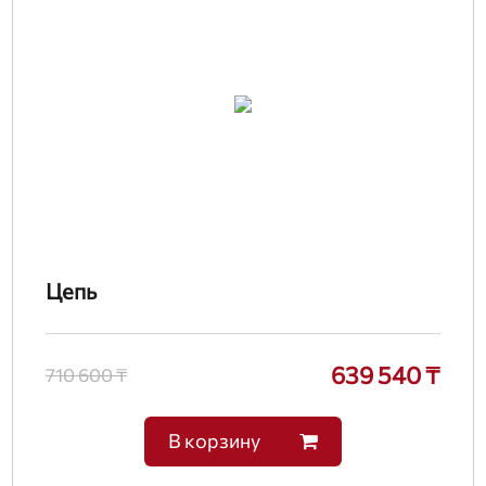
Цепь
639 540 ₸
710 600 ₸
В корзину