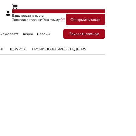
×
×
0
Ваша корзина пуста
Оформить заказ
Товаров в корзине
0
на сумму
0 ₸
Заказать звонок
ка и оплата
Акции
Салоны
НГ
ШНУРОК
ПРОЧИЕ ЮВЕЛИРНЫЕ ИЗДЕЛИЯ