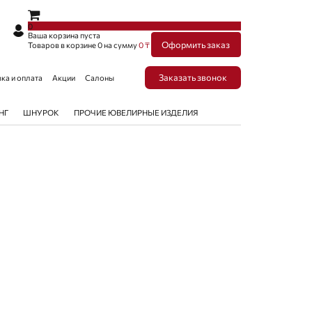
×
×
0
Ваша корзина пуста
Оформить заказ
Товаров в корзине
0
на сумму
0 ₸
Заказать звонок
ка и оплата
Акции
Салоны
НГ
ШНУРОК
ПРОЧИЕ ЮВЕЛИРНЫЕ ИЗДЕЛИЯ