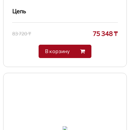
Цепь
75 348 ₸
83 720 ₸
В корзину