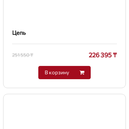
Цепь
226 395 ₸
251 550 ₸
В корзину