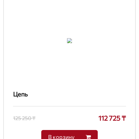
Цепь
112 725 ₸
125 250 ₸
В корзину