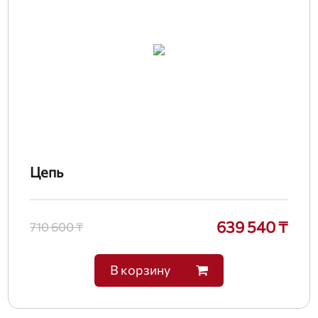
Цепь
639 540 ₸
710 600 ₸
В корзину