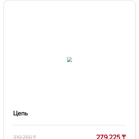
Цепь
279 225 ₸
310 250 ₸