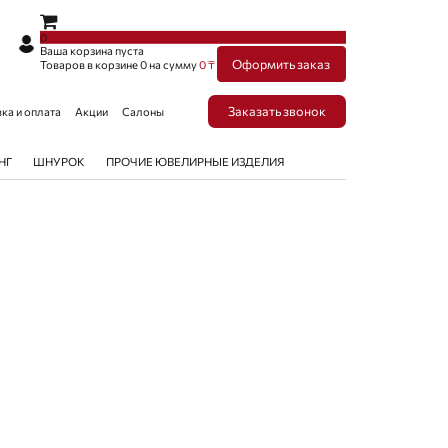
×
×
0
Ваша корзина пуста
Оформить заказ
Товаров в корзине
0
на сумму
0 ₸
Заказать звонок
ка и оплата
Акции
Салоны
НГ
ШНУРОК
ПРОЧИЕ ЮВЕЛИРНЫЕ ИЗДЕЛИЯ