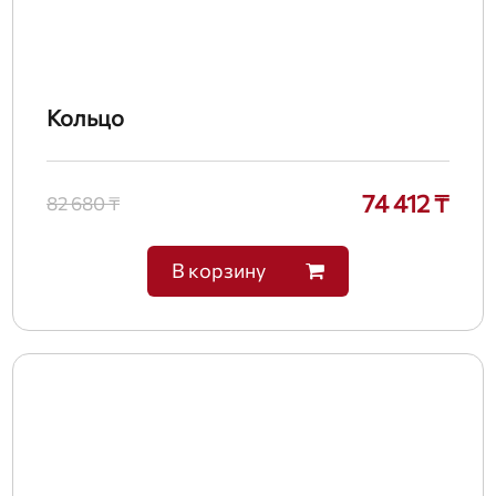
Кольцо
74 412 ₸
82 680 ₸
В корзину