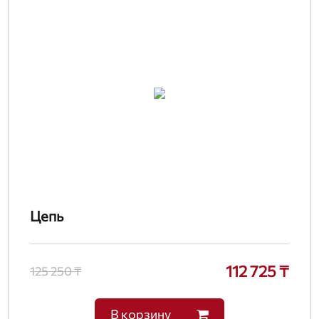
Цепь
112 725 ₸
125 250 ₸
В корзину