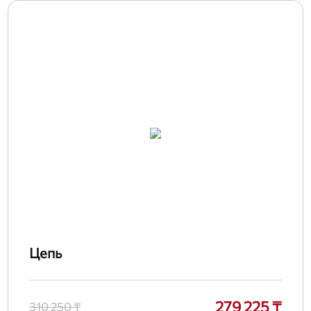
Цепь
279 225 ₸
310 250 ₸