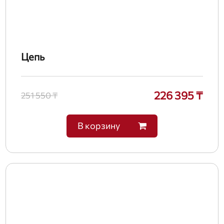
Цепь
226 395 ₸
251 550 ₸
В корзину