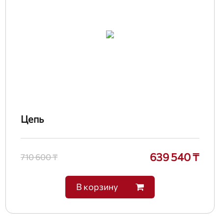
Цепь
639 540 ₸
710 600 ₸
В корзину