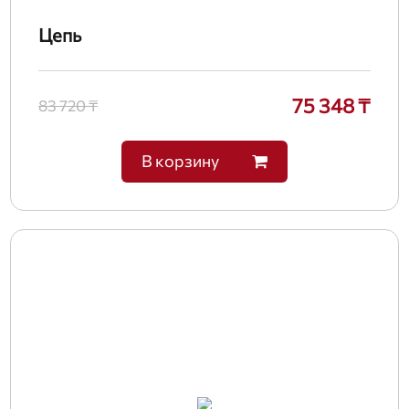
Цепь
75 348 ₸
83 720 ₸
В корзину