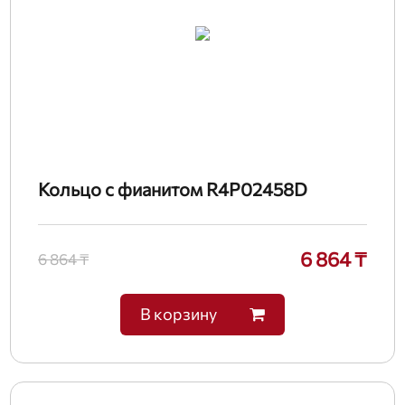
Кольцо с фианитом R4P02458D
6 864 ₸
6 864 ₸
В корзину