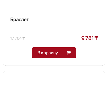
Браслет
9 781 ₸
17 784 ₸
В корзину