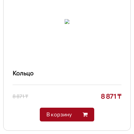
Кольцо
8 871 ₸
8 871 ₸
В корзину