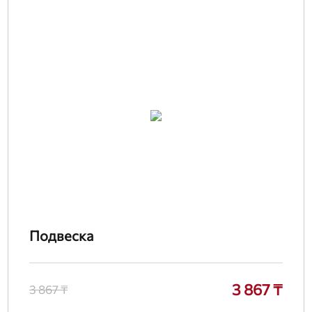
Подвеска
3 867 ₸
3 867 ₸