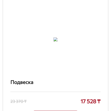
Подвеска
17 528 ₸
23 370 ₸