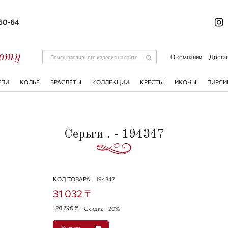
-60-64
соту
О компании
Достав
ЕПИ
КОЛЬЕ
БРАСЛЕТЫ
КОЛЛЕКЦИИ
КРЕСТЫ
ИКОНЫ
ПИРСИ
Серьги . - 194347
КОД ТОВАРА:
194347
31 032 ₸
38 790 ₸
Скидка - 20%
Купить