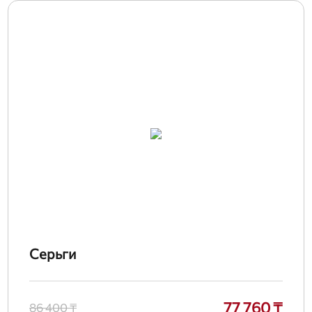
Серьги
77 760 ₸
86 400 ₸