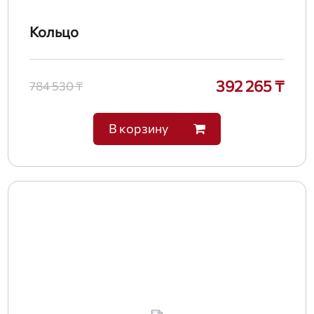
Кольцо
392 265 ₸
784 530 ₸
В корзину