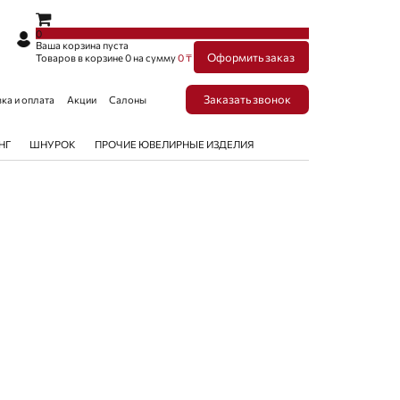
×
×
0
Ваша корзина пуста
Оформить заказ
Товаров в корзине
0
на сумму
0 ₸
Заказать звонок
ка и оплата
Акции
Салоны
НГ
ШНУРОК
ПРОЧИЕ ЮВЕЛИРНЫЕ ИЗДЕЛИЯ