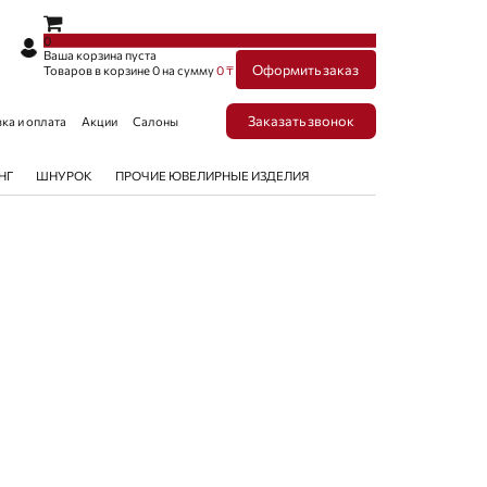
×
×
0
Ваша корзина пуста
Оформить заказ
Товаров в корзине
0
на сумму
0 ₸
Заказать звонок
ка и оплата
Акции
Салоны
НГ
ШНУРОК
ПРОЧИЕ ЮВЕЛИРНЫЕ ИЗДЕЛИЯ