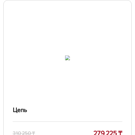
Цепь
279 225 ₸
310 250 ₸