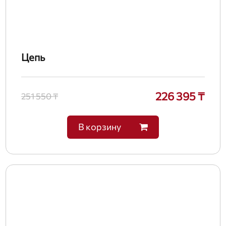
Цепь
226 395 ₸
251 550 ₸
В корзину