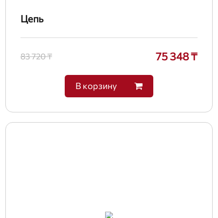
Цепь
75 348 ₸
83 720 ₸
В корзину