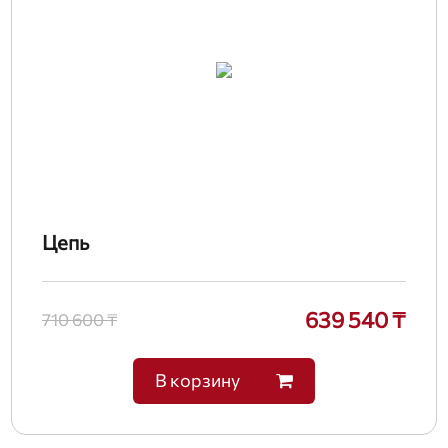
Цепь
639 540 ₸
710 600 ₸
В корзину