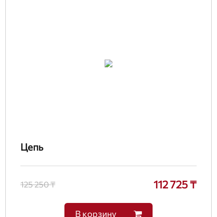
Цепь
112 725 ₸
125 250 ₸
В корзину