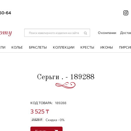
-60-64
соту
О компании
Достав
ЕПИ
КОЛЬЕ
БРАСЛЕТЫ
КОЛЛЕКЦИИ
КРЕСТЫ
ИКОНЫ
ПИРСИ
Серьги . - 189288
КОД ТОВАРА:
189288
3 525 ₸
3 525 ₸
Скидка - 0%
Купить