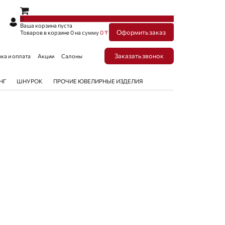
×
×
0
Ваша корзина пуста
Оформить заказ
Товаров в корзине
0
на сумму
0 ₸
Заказать звонок
ка и оплата
Акции
Салоны
НГ
ШНУРОК
ПРОЧИЕ ЮВЕЛИРНЫЕ ИЗДЕЛИЯ