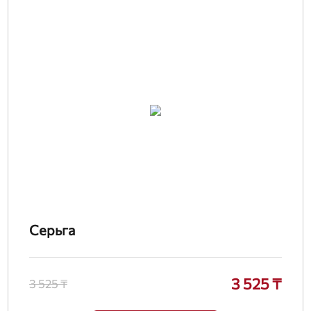
Серьга
3 525 ₸
3 525 ₸