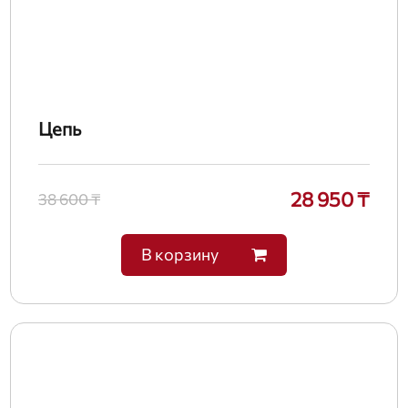
Цепь
28 950 ₸
38 600 ₸
В корзину