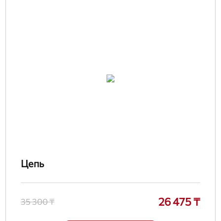
Цепь
26 475 ₸
35 300 ₸