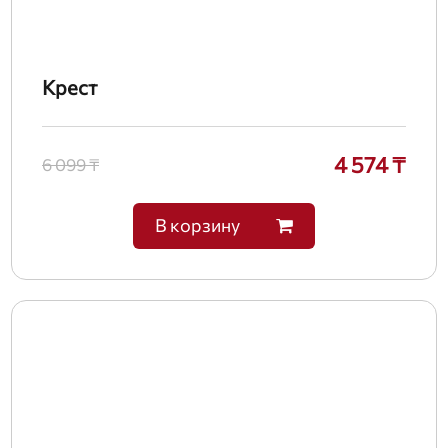
Крест
4 574 ₸
6 099 ₸
В корзину