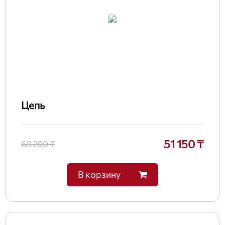
Цепь
51 150 ₸
68 200 ₸
В корзину