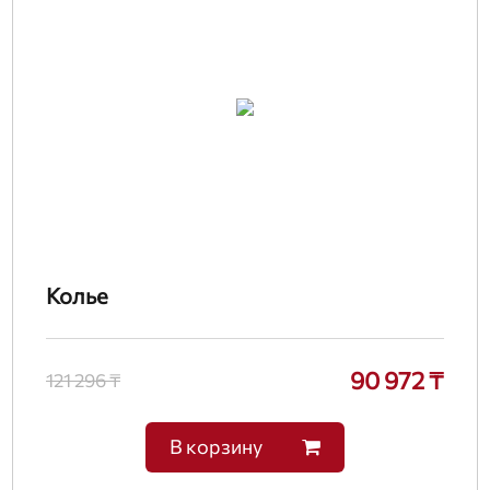
Колье
90 972 ₸
121 296 ₸
В корзину