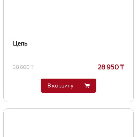
Цепь
28 950 ₸
38 600 ₸
В корзину