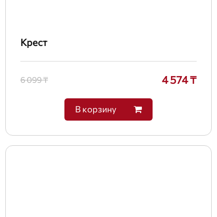
Крест
4 574 ₸
6 099 ₸
В корзину