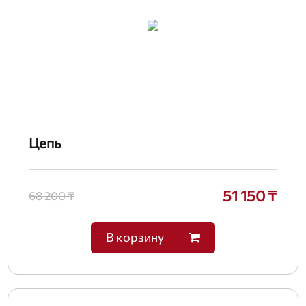
Цепь
51 150 ₸
68 200 ₸
В корзину