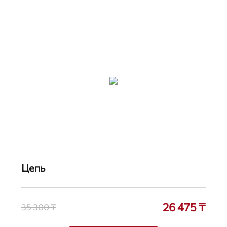
Цепь
26 475 ₸
35 300 ₸