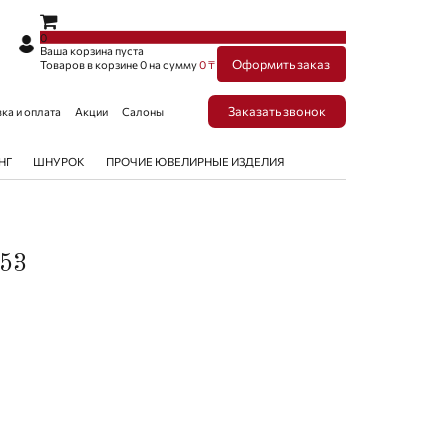
×
×
0
Ваша корзина пуста
Оформить заказ
Товаров в корзине
0
на сумму
0 ₸
Заказать звонок
ка и оплата
Акции
Салоны
НГ
ШНУРОК
ПРОЧИЕ ЮВЕЛИРНЫЕ ИЗДЕЛИЯ
053