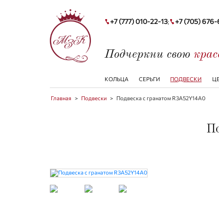
+7 (777) 010-22-13
+7 (705) 676
;
Подчеркни свою
кра
КОЛЬЦА
СЕРЬГИ
ПОДВЕСКИ
Ц
Главная
>
Подвески
>
Подвеска с гранатом R3A52Y14A0
По