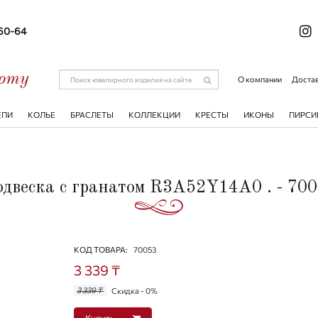
-60-64
соту
О компании
Достав
ЕПИ
КОЛЬЕ
БРАСЛЕТЫ
КОЛЛЕКЦИИ
КРЕСТЫ
ИКОНЫ
ПИРСИ
двеска с гранатом R3A52Y14A0 . - 70
КОД ТОВАРА:
70053
3 339 ₸
3 339 ₸
Скидка - 0%
Купить