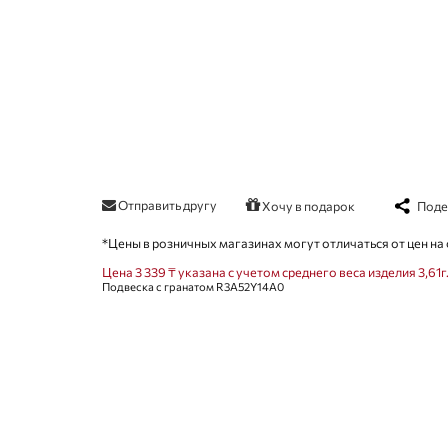
Отправить другу
Поде
Хочу в подарок
*Цены в розничных магазинах могут отличаться от цен на 
Цена 3 339 ₸ указана с учетом среднего веса изделия 3,61г
Подвеска с гранатом R3A52Y14A0