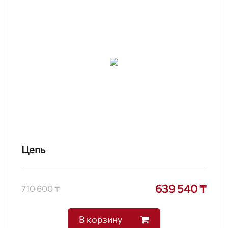
Цепь
639 540 ₸
710 600 ₸
В корзину