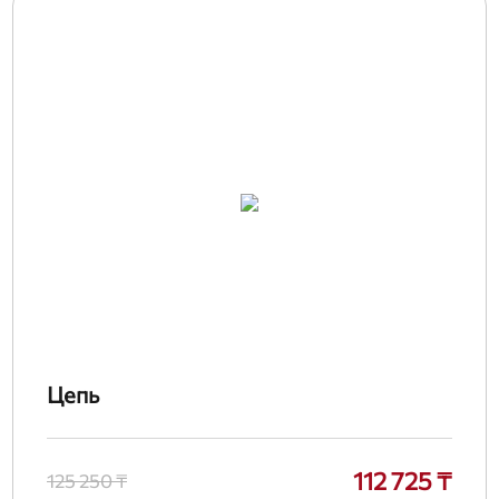
Цепь
112 725 ₸
125 250 ₸