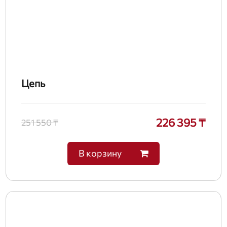
Цепь
226 395 ₸
251 550 ₸
В корзину