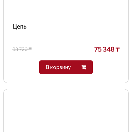
Цепь
75 348 ₸
83 720 ₸
В корзину