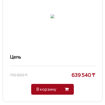
Цепь
639 540 ₸
710 600 ₸
В корзину