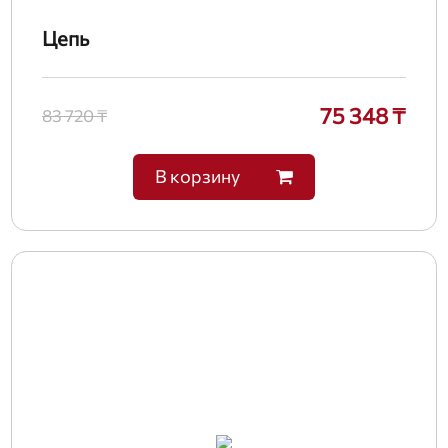
Цепь
75 348 ₸
83 720 ₸
В корзину