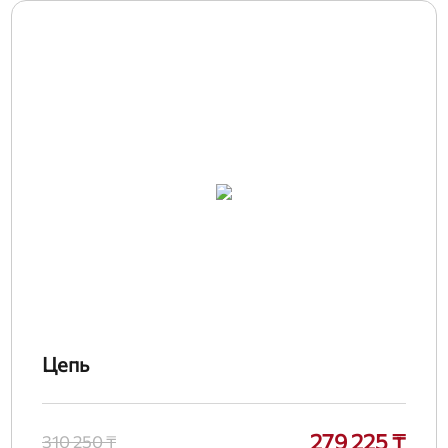
Цепь
279 225 ₸
310 250 ₸