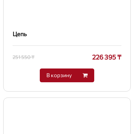
Цепь
226 395 ₸
251 550 ₸
В корзину