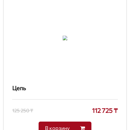
Цепь
112 725 ₸
125 250 ₸
В корзину