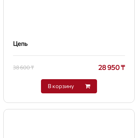
Цепь
28 950 ₸
38 600 ₸
В корзину