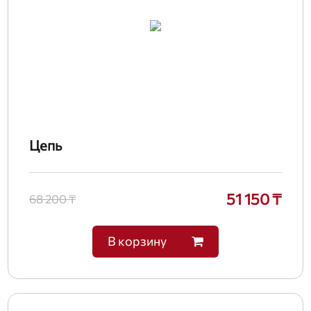
Цепь
51 150 ₸
68 200 ₸
В корзину