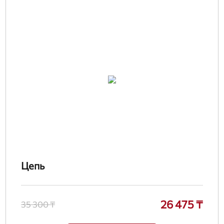
Цепь
26 475 ₸
35 300 ₸