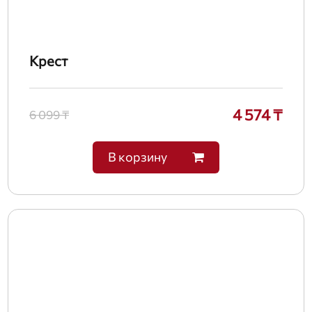
Крест
4 574 ₸
6 099 ₸
В корзину