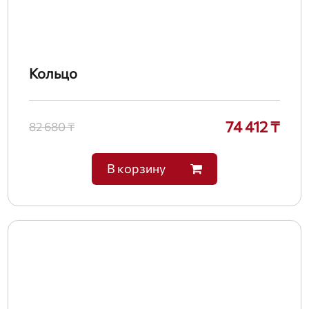
Кольцо
74 412 ₸
82 680 ₸
В корзину