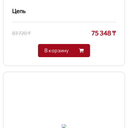
Цепь
75 348 ₸
83 720 ₸
В корзину