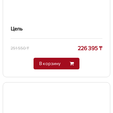
Цепь
226 395 ₸
251 550 ₸
В корзину