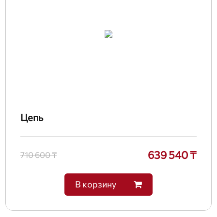
Цепь
639 540 ₸
710 600 ₸
В корзину