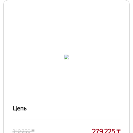
Цепь
279 225 ₸
310 250 ₸