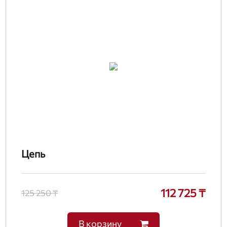
Цепь
112 725 ₸
125 250 ₸
В корзину