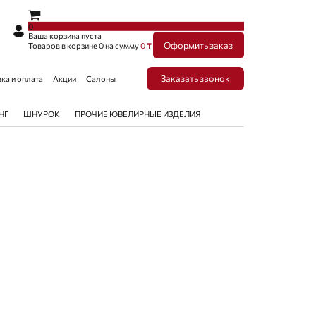
×
×
0
Ваша корзина пуста
Оформить заказ
Товаров в корзине
0
на сумму
0 ₸
Заказать звонок
ка и оплата
Акции
Салоны
НГ
ШНУРОК
ПРОЧИЕ ЮВЕЛИРНЫЕ ИЗДЕЛИЯ