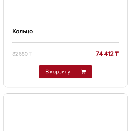
Кольцо
74 412 ₸
82 680 ₸
В корзину