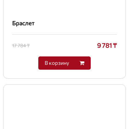
Браслет
9 781 ₸
17 784 ₸
В корзину