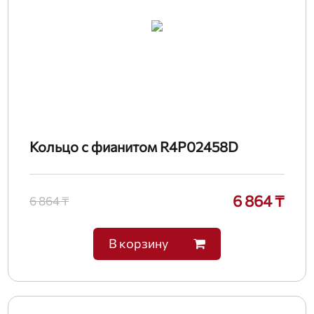
Кольцо с фианитом R4P02458D
6 864 ₸
6 864 ₸
В корзину