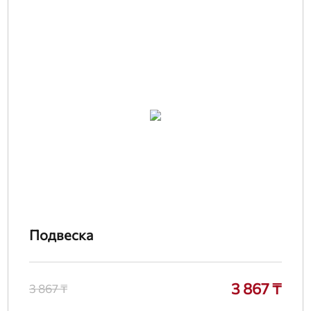
Подвеска
3 867 ₸
3 867 ₸