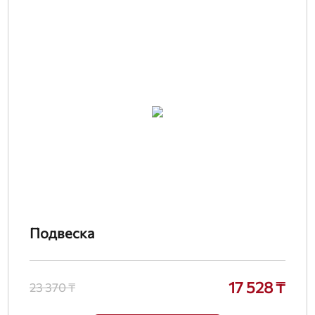
Подвеска
17 528 ₸
23 370 ₸