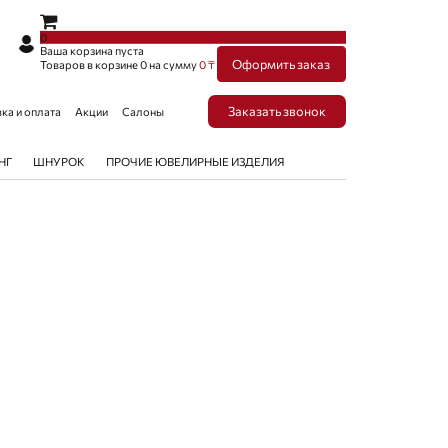
×
×
0
Ваша корзина пуста
Оформить заказ
Товаров в корзине
0
на сумму
0 ₸
Заказать звонок
ка и оплата
Акции
Салоны
НГ
ШНУРОК
ПРОЧИЕ ЮВЕЛИРНЫЕ ИЗДЕЛИЯ