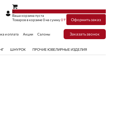
×
×
0
Ваша корзина пуста
Оформить заказ
Товаров в корзине
0
на сумму
0 ₸
Заказать звонок
ка и оплата
Акции
Салоны
НГ
ШНУРОК
ПРОЧИЕ ЮВЕЛИРНЫЕ ИЗДЕЛИЯ