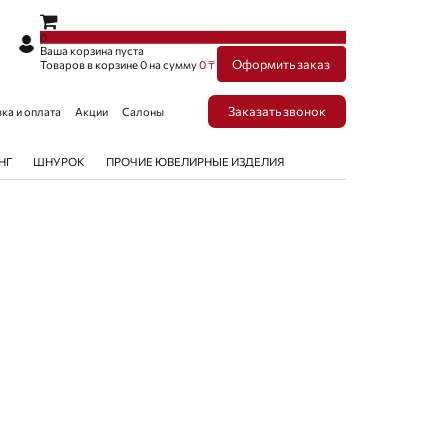
×
×
0
Ваша корзина пуста
Оформить заказ
Товаров в корзине
0
на сумму
0 ₸
Заказать звонок
ка и оплата
Акции
Салоны
НГ
ШНУРОК
ПРОЧИЕ ЮВЕЛИРНЫЕ ИЗДЕЛИЯ