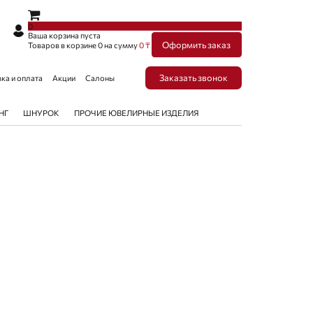
×
×
0
Ваша корзина пуста
Оформить заказ
Товаров в корзине
0
на сумму
0 ₸
Заказать звонок
ка и оплата
Акции
Салоны
НГ
ШНУРОК
ПРОЧИЕ ЮВЕЛИРНЫЕ ИЗДЕЛИЯ