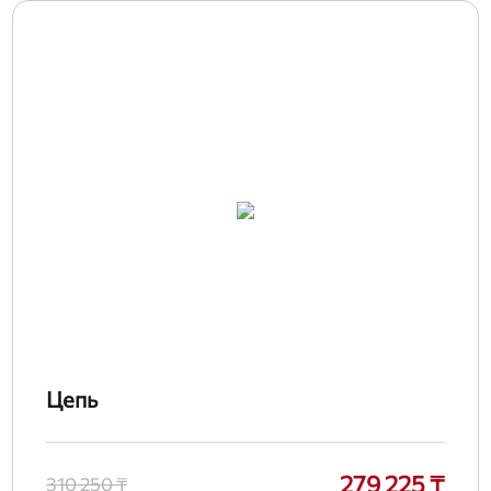
Цепь
279 225 ₸
310 250 ₸