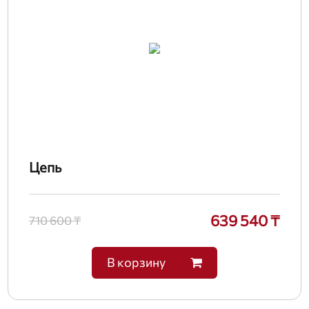
Цепь
639 540 ₸
710 600 ₸
В корзину