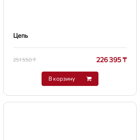
Цепь
226 395 ₸
251 550 ₸
В корзину