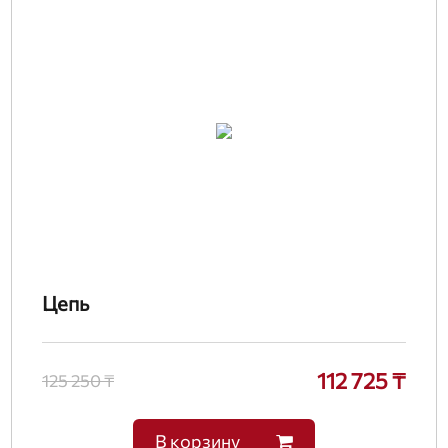
Цепь
112 725 ₸
125 250 ₸
В корзину