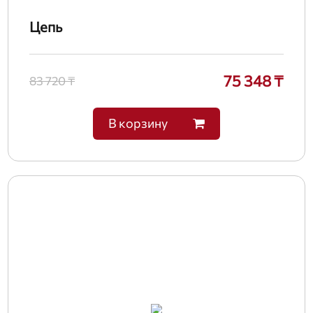
Цепь
75 348 ₸
83 720 ₸
В корзину