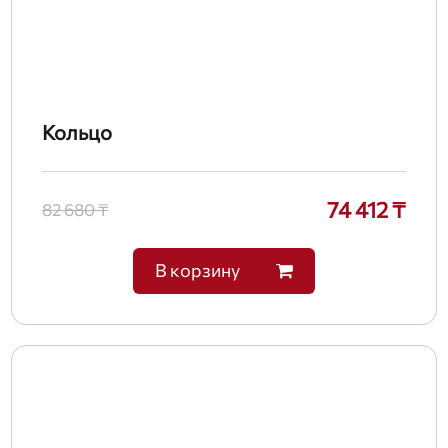
Кольцо
74 412 ₸
82 680 ₸
В корзину