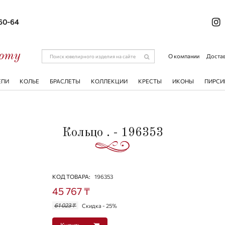
-60-64
соту
О компании
Достав
ЕПИ
КОЛЬЕ
БРАСЛЕТЫ
КОЛЛЕКЦИИ
КРЕСТЫ
ИКОНЫ
ПИРСИ
Кольцо . - 196353
КОД ТОВАРА:
196353
45 767 ₸
61 023 ₸
Скидка - 25%
Купить