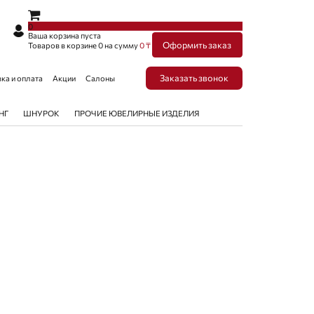
×
×
0
Ваша корзина пуста
Оформить заказ
Товаров в корзине
0
на сумму
0 ₸
Заказать звонок
ка и оплата
Акции
Салоны
НГ
ШНУРОК
ПРОЧИЕ ЮВЕЛИРНЫЕ ИЗДЕЛИЯ