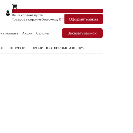
×
×
0
Ваша корзина пуста
Оформить заказ
Товаров в корзине
0
на сумму
0 ₸
Заказать звонок
ка и оплата
Акции
Салоны
НГ
ШНУРОК
ПРОЧИЕ ЮВЕЛИРНЫЕ ИЗДЕЛИЯ