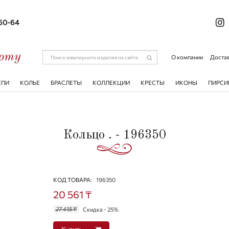
-60-64
соту
О компании
Достав
ЕПИ
КОЛЬЕ
БРАСЛЕТЫ
КОЛЛЕКЦИИ
КРЕСТЫ
ИКОНЫ
ПИРСИ
Кольцо . - 196350
КОД ТОВАРА:
196350
20 561 ₸
27 415 ₸
Скидка - 25%
Купить