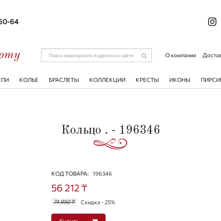
-60-64
соту
О компании
Достав
ЕПИ
КОЛЬЕ
БРАСЛЕТЫ
КОЛЛЕКЦИИ
КРЕСТЫ
ИКОНЫ
ПИРСИ
Кольцо . - 196346
КОД ТОВАРА:
196346
56 212 ₸
74 950 ₸
Скидка - 25%
Купить