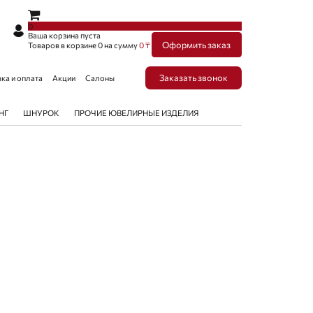
×
×
0
Ваша корзина пуста
Оформить заказ
Товаров в корзине
0
на сумму
0 ₸
Заказать звонок
ка и оплата
Акции
Салоны
НГ
ШНУРОК
ПРОЧИЕ ЮВЕЛИРНЫЕ ИЗДЕЛИЯ