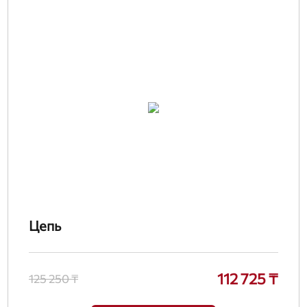
Цепь
112 725 ₸
125 250 ₸