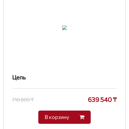
Цепь
639 540 ₸
710 600 ₸
В корзину