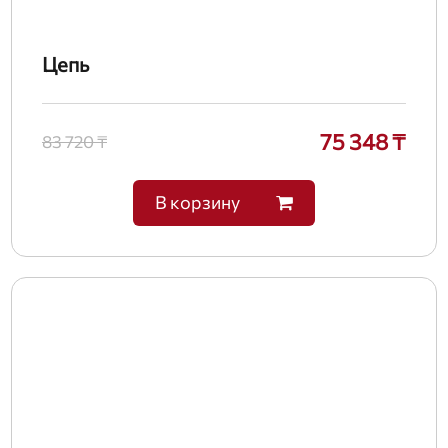
Цепь
75 348 ₸
83 720 ₸
В корзину