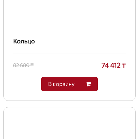
Кольцо
74 412 ₸
82 680 ₸
В корзину