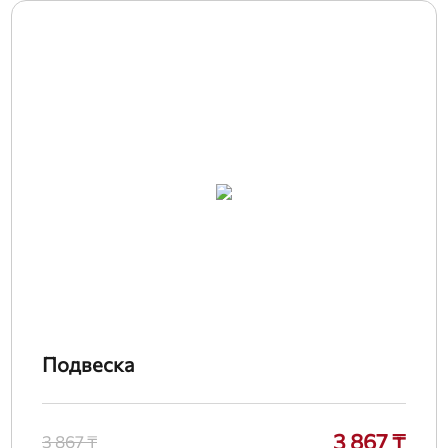
Подвеска
3 867 ₸
3 867 ₸