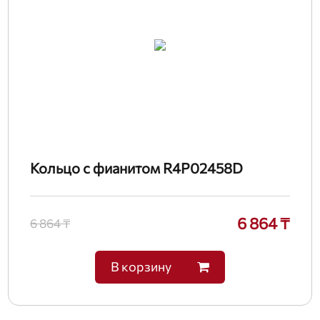
Кольцо с фианитом R4P02458D
6 864 ₸
6 864 ₸
В корзину