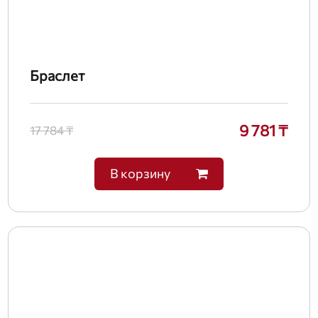
Браслет
9 781 ₸
17 784 ₸
В корзину