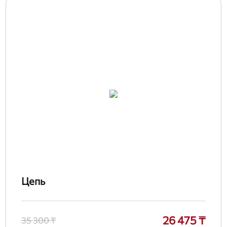
Цепь
26 475 ₸
35 300 ₸