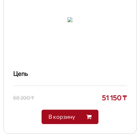
Цепь
51 150 ₸
68 200 ₸
В корзину