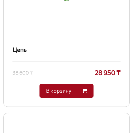
Цепь
28 950 ₸
38 600 ₸
В корзину