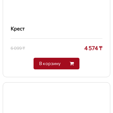
Крест
4 574 ₸
6 099 ₸
В корзину