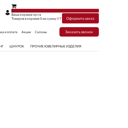
×
×
0
Ваша корзина пуста
Оформить заказ
Товаров в корзине
0
на сумму
0 ₸
Заказать звонок
ка и оплата
Акции
Салоны
НГ
ШНУРОК
ПРОЧИЕ ЮВЕЛИРНЫЕ ИЗДЕЛИЯ