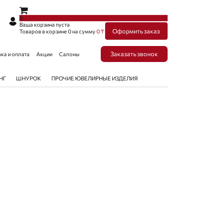
×
×
0
Ваша корзина пуста
Оформить заказ
Товаров в корзине
0
на сумму
0 ₸
Заказать звонок
ка и оплата
Акции
Салоны
НГ
ШНУРОК
ПРОЧИЕ ЮВЕЛИРНЫЕ ИЗДЕЛИЯ