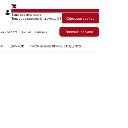
×
×
0
Ваша корзина пуста
Оформить заказ
Товаров в корзине
0
на сумму
0 ₸
Заказать звонок
ка и оплата
Акции
Салоны
НГ
ШНУРОК
ПРОЧИЕ ЮВЕЛИРНЫЕ ИЗДЕЛИЯ