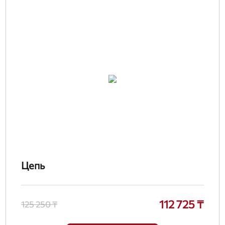
Цепь
112 725 ₸
125 250 ₸