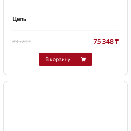
Цепь
75 348 ₸
83 720 ₸
В корзину