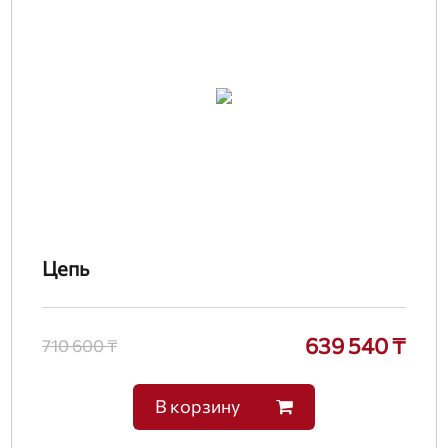
Цепь
639 540 ₸
710 600 ₸
В корзину