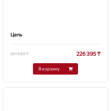
Цепь
226 395 ₸
251 550 ₸
В корзину