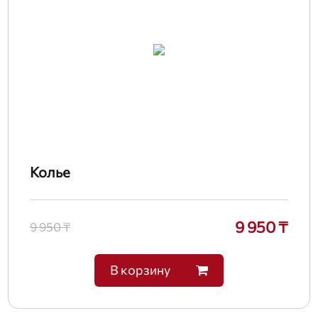
Колье
9 950 ₸
9 950 ₸
В корзину