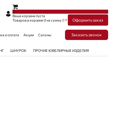
×
×
0
Ваша корзина пуста
Оформить заказ
Товаров в корзине
0
на сумму
0 ₸
Заказать звонок
ка и оплата
Акции
Салоны
НГ
ШНУРОК
ПРОЧИЕ ЮВЕЛИРНЫЕ ИЗДЕЛИЯ