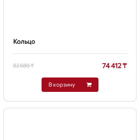
Кольцо
74 412 ₸
82 680 ₸
В корзину