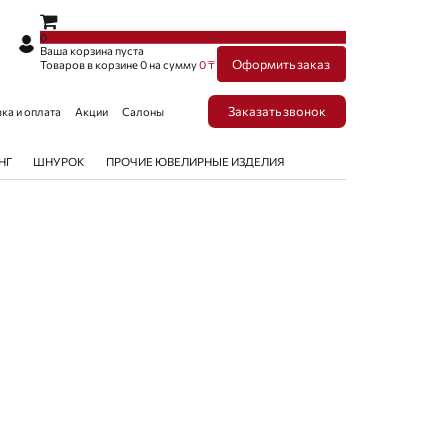
×
×
0
Ваша корзина пуста
Оформить заказ
Товаров в корзине
0
на сумму
0 ₸
Заказать звонок
ка и оплата
Акции
Салоны
НГ
ШНУРОК
ПРОЧИЕ ЮВЕЛИРНЫЕ ИЗДЕЛИЯ