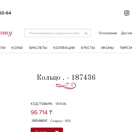
-60-64
соту
О компании
Достав
ЕПИ
КОЛЬЕ
БРАСЛЕТЫ
КОЛЛЕКЦИИ
КРЕСТЫ
ИКОНЫ
ПИРСИ
Кольцо . - 187436
КОД ТОВАРА:
187436
96 714 ₸
107 460 ₸
Скидка - 10%
Купить