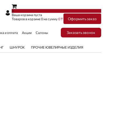
×
×
0
Ваша корзина пуста
Оформить заказ
Товаров в корзине
0
на сумму
0 ₸
Заказать звонок
ка и оплата
Акции
Салоны
НГ
ШНУРОК
ПРОЧИЕ ЮВЕЛИРНЫЕ ИЗДЕЛИЯ