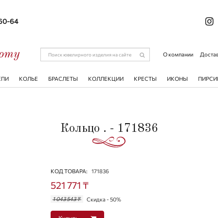
-60-64
соту
О компании
Достав
ЕПИ
КОЛЬЕ
БРАСЛЕТЫ
КОЛЛЕКЦИИ
КРЕСТЫ
ИКОНЫ
ПИРСИ
Кольцо . - 171836
КОД ТОВАРА:
171836
521 771 ₸
1 043 543 ₸
Скидка - 50%
Купить